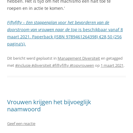
hebben. Het is tijd om het machismo een halt toe te
roepen en in actie te komen.’
Fiftyfifty – Een stappenplan voor het bevorderen van de
doorstroom van vrouwen naar de top
is beschikbaar vanaf 8
maart 2021. Paperback (ISBN 9789461264398) €28,50 (256
pagina’s).
Dit bericht werd geplaatst in
Management Diversiteit
en getagged
met
#inclusie #diversiteit #fiftyfifty #topvrouwen
op
1 maart 2021
.
Vrouwen krijgen het bijvoeglijk
naamwoord
Geef een reactie