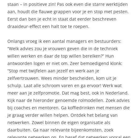
staan – in positieve zin! Pas ook even die starre werktijden
aan, houdt die flauwe grappen voor je en stop met pesten.
Eerst dan ben je echt in staat dat eerder beschreven
draaideur-effect een halt toe te roepen.
Onlangs vroeg ik een aantal managers en bestuurders:
“Welk advies zou je vrouwen geven die in de techniek
willen werken en daar de top willen bereiken?” Hun
antwoorden logen er niet om. Zeer bemoedigend klonk:
“Stop met twijfelen aan jezelf en werk aan je
zelfvertrouwen. Wees minder bescheiden, kom uit je
schulp. Laat alle schroom varen en ga ervoor! Werk wat
meer aan je zelfpromotie. Dat mag best, ook in Nederland.
Kijk naar de hieronder genoemde rolmodellen. Zoek advies
bij coaches en mentoren. Ga koffiedrinken met mensen die
je graag verder willen helpen. Ontdek het belang van
netwerken. Zowel binnen de eigen organisatie als
daarbuiten. Ga naar relevante bijeenkomsten, zoek
relevante netwerken op. En besef dat netwerken vooral een