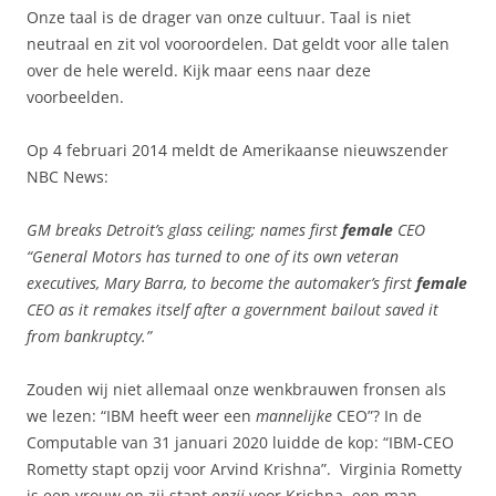
Onze taal is de drager van onze cultuur. Taal is niet
neutraal en zit vol vooroordelen. Dat geldt voor alle talen
over de hele wereld. Kijk maar eens naar deze
voorbeelden.
Op 4 februari 2014 meldt de Amerikaanse nieuwszender
NBC News:
GM breaks Detroit’s glass ceiling; names first
female
CEO
“General Motors has turned to one of its own veteran
executives, Mary Barra, to become the automaker’s first
female
CEO as it remakes itself after a government bailout saved it
from bankruptcy.”
Zouden wij niet allemaal onze wenkbrauwen fronsen als
we lezen: “IBM heeft weer een
mannelijke
CEO”? In de
Computable van 31 januari 2020 luidde de kop: “IBM-CEO
Rometty stapt opzij voor Arvind Krishna”. Virginia Rometty
is een vrouw en zij stapt
opzij
voor Krishna, een man.