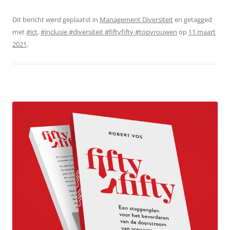
Dit bericht werd geplaatst in
Management Diversiteit
en getagged
met
#ict
,
#inclusie #diversiteit #fiftyfifty #topvrouwen
op
11 maart
2021
.