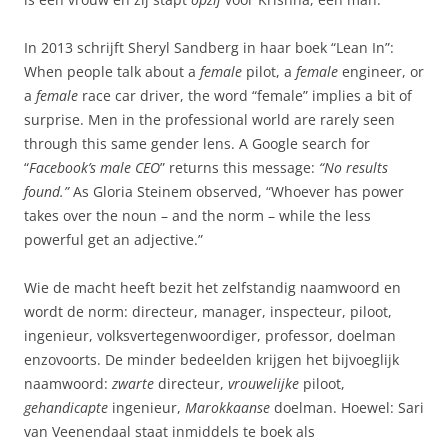
In 2013 schrijft Sheryl Sandberg in haar boek “Lean In”:
When people talk about a
female
pilot, a
female
engineer, or
a
female
race car driver, the word “female” implies a bit of
surprise. Men in the professional world are rarely seen
through this same gender lens. A Google search for
“
Facebook’s male CEO
” returns this message:
“No results
found.”
As Gloria Steinem observed, “Whoever has power
takes over the noun – and the norm – while the less
powerful get an adjective.”
Wie de macht heeft bezit het zelfstandig naamwoord en
wordt de norm: directeur, manager, inspecteur, piloot,
ingenieur, volksvertegenwoordiger, professor, doelman
enzovoorts. De minder bedeelden krijgen het bijvoeglijk
naamwoord:
zwarte
directeur,
vrouwelijke
piloot,
gehandicapte
ingenieur,
Marokkaanse
doelman. Hoewel: Sari
van Veenendaal staat inmiddels te boek als