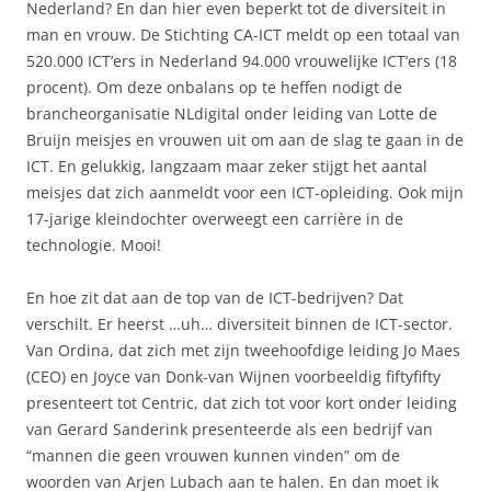
Nederland? En dan hier even beperkt tot de diversiteit in
man en vrouw. De Stichting CA-ICT meldt op een totaal van
520.000 ICT’ers in Nederland 94.000 vrouwelijke ICT’ers (18
procent). Om deze onbalans op te heffen nodigt de
brancheorganisatie NLdigital onder leiding van Lotte de
Bruijn meisjes en vrouwen uit om aan de slag te gaan in de
ICT. En gelukkig, langzaam maar zeker stijgt het aantal
meisjes dat zich aanmeldt voor een ICT-opleiding. Ook mijn
17-jarige kleindochter overweegt een carrière in de
technologie. Mooi!
En hoe zit dat aan de top van de ICT-bedrijven? Dat
verschilt. Er heerst …uh… diversiteit binnen de ICT-sector.
Van Ordina, dat zich met zijn tweehoofdige leiding Jo Maes
(CEO) en Joyce van Donk-van Wijnen voorbeeldig fiftyfifty
presenteert tot Centric, dat zich tot voor kort onder leiding
van Gerard Sanderink presenteerde als een bedrijf van
“mannen die geen vrouwen kunnen vinden” om de
woorden van Arjen Lubach aan te halen. En dan moet ik