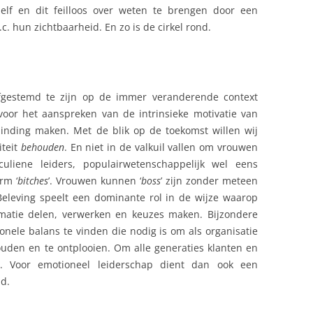
elf en dit feilloos over weten te brengen door een
.c. hun zichtbaarheid. En zo is de cirkel rond.
fgestemd te zijn op de immer veranderende context
oor het aanspreken van de intrinsieke motivatie van
binding maken. Met de blik op de toekomst willen wij
iteit
behouden
. En niet in de valkuil vallen om vrouwen
uliene leiders, populairwetenschappelijk wel eens
rm ‘
bitches
’. Vrouwen kunnen ‘
boss
’ zijn zonder meteen
 Beleving speelt een dominante rol in de wijze waarop
atie delen, verwerken en keuzes maken. Bijzondere
nele balans te vinden die nodig is om als organisatie
houden en te ontplooien. Om alle generaties klanten en
. Voor emotioneel leiderschap dient dan ook een
md.