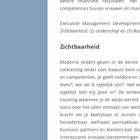
betere financiële resultaten. Het
competenties tussen vrouwen én mann
Executive Management Developmen
Zichtbaarheid, (2) Leiderschap
en
(3) Bo
Zichtbaarheid
Moderne leiders geven in de eerste pl
toekomstig leider zeer bewust bent va
en competenties. Je geeft heldere en
leven?’, ‘wie wil ik eigenlijk zijn?’, ‘wat 
eigenlijk heel erg goed in?’
De antwoo
houding waarmee je de wijde wereld 
basis voor het laten ontstaan van we
kracht om je kwetsbaar te durven o
benaderbaar, welhaast aanraakbaar. Z
business partners en klanten) kan da
interessante (nieuwe) bestemmingen. 