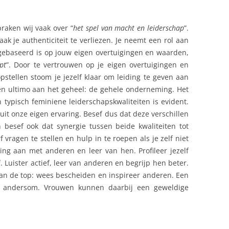
raken wij vaak over “
het spel van macht en leiderschap
”.
aak je authenticiteit te verliezen. Je neemt een rol aan
gebaseerd is op jouw eigen overtuigingen en waarden,
ipt
”. Door te vertrouwen op je eigen overtuigingen en
stellen stoom je jezelf klaar om leiding te geven aan
en ultimo aan het geheel: de gehele onderneming. Het
 typisch feminiene leiderschapskwaliteiten is evident.
it onze eigen ervaring. Besef dus dat deze verschillen
 besef ook dat synergie tussen beide kwaliteiten tot
vragen te stellen en hulp in te roepen als je zelf niet
ng aan met anderen en leer van hen. Profileer jezelf
f. Luister actief, leer van anderen en begrijp hen beter.
an de top: wees bescheiden en inspireer anderen. Een
t andersom. Vrouwen kunnen daarbij een geweldige