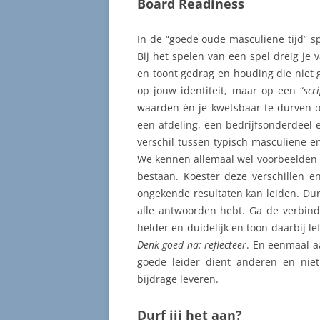
Board Readiness
In de “goede oude masculiene tijd” sp
Bij het spelen van een spel dreig je v
en toont gedrag en houding die niet 
op jouw identiteit, maar op een “
scr
waarden én je kwetsbaar te durven op
een afdeling, een bedrijfsonderdeel 
verschil tussen typisch masculiene en
We kennen allemaal wel voorbeelden u
bestaan. Koester deze verschillen en
ongekende resultaten kan leiden. Durf 
alle antwoorden hebt. Ga de verbindi
helder en duidelijk en toon daarbij le
Denk goed na: reflecteer
. En eenmaal a
goede leider dient anderen en nie
bijdrage leveren.
Durf jij het aan?