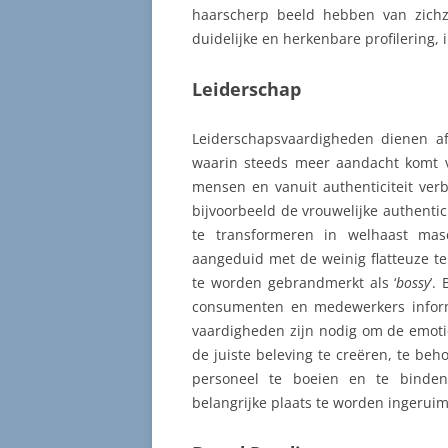
haarscherp beeld hebben van zichz
duidelijke en herkenbare profilering, i
Leiderschap
Leiderschapsvaardigheden dienen a
waarin steeds meer aandacht komt v
mensen en vanuit authenticiteit ver
bijvoorbeeld de vrouwelijke authentic
te transformeren in welhaast masc
aangeduid met de weinig flatteuze te
te worden gebrandmerkt als ‘
bossy
’.
consumenten en medewerkers inform
vaardigheden zijn nodig om de emotio
de juiste beleving te creëren, te be
personeel te boeien en te binden
belangrijke plaats te worden ingerui