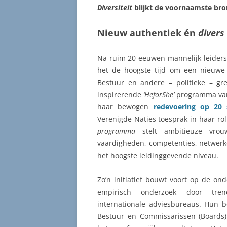
Diversiteit
blijkt de voornaamste bron
Nieuw authentiek én
divers
Na ruim 20 eeuwen mannelijk leiders
het de hoogste tijd om een nieuwe
Bestuur en andere – politieke – g
inspirerende
‘HeforShe’
programma van
haar bewogen
redevoering op 20
Verenigde Naties toesprak in haar 
programma
stelt ambitieuze vro
vaardigheden, competenties, netwerk
het hoogste leidinggevende niveau.
Zo’n initiatief bouwt voort op de on
empirisch onderzoek door tren
internationale adviesbureaus. Hun b
Bestuur en Commissarissen (Boards