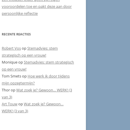
vooroordelen toe en pakt deze aan door
persoonlijke reflectie
RECENTE REACTIES
Robert Vos
op
Stemadvies: stem
strategisch op een vrouw!
Monique
op
Stemadvies: stem strategisch
op een vrouw!
Tom Smets
op
Hoe werk ik door tijdens
mijn opzegtermijn?
Thor
op
Wat zoek je? Gewoon… WERK! (3
van 3)
Art Touw
op
Wat zoek je? Gewoon…
WERK! (3 van 3)