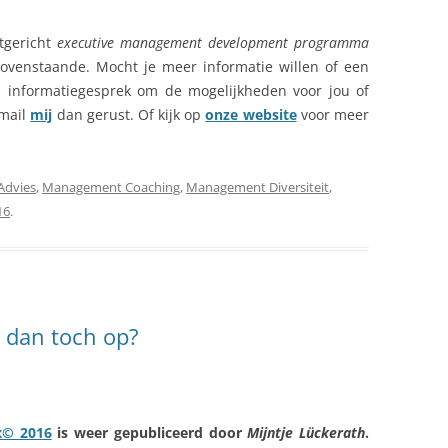
tgericht
executive management development programma
bovenstaande. Mocht je meer informatie willen of een
d informatiegesprek om de mogelijkheden voor jou of
 mail
mij
dan gerust. Of kijk op
onze website
voor meer
Advies
,
Management Coaching
,
Management Diversiteit
,
16
.
 dan toch op?
x© 2016
is weer gepubliceerd door
Mijntje Lückerath
.