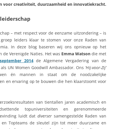
 voor creativiteit, duurzaamheid en innovatiekracht.
leiderschap
chap – met respect voor de eenzame uitzondering – is
 groep leiders klaar te stomen voor onze Raden van
remia. In deze blog baseren wij ons opnieuw op het
 de Verenigde Naties. Het was
Emma Watson
die met
 september 2014
de Algemene Vergadering van de
rol als UN Women Goodwill Ambassador. Ons
‘Hij-voor-Zij’
uwen én mannen in staat om de noodzakelijke
en en ervaring op te bouwen die hen klaarstoomt voor
derzoeksresultaten van tientallen jaren academisch en
dsettende topuniversiteiten en gerenommeerde
evinding luidt dat
diverser
samengestelde Raden van
) en Topteams de sleutel zijn tot meer duurzame en