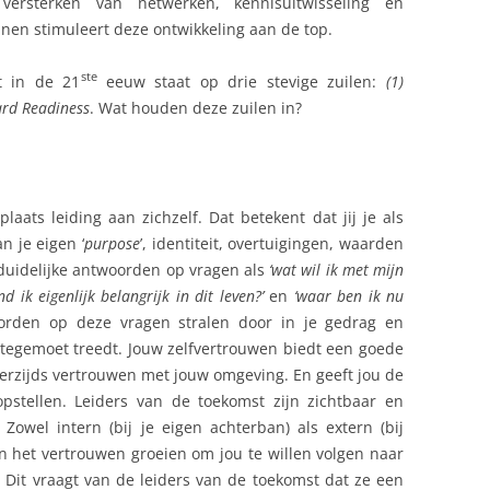
 versterken van netwerken, kennisuitwisseling en
en stimuleert deze ontwikkeling aan de top.
ste
t in de 21
eeuw staat op drie stevige zuilen:
(1)
ard Readiness
. Wat houden deze zuilen in?
aats leiding aan zichzelf. Dat betekent dat jij je als
n je eigen ‘
purpose
’, identiteit, overtuigingen, waarden
 duidelijke antwoorden op vragen als
‘wat wil ik met mijn
vind ik eigenlijk belangrijk in dit leven?’
en
‘waar ben ik nu
rden op deze vragen stralen door in je gedrag en
tegemoet treedt. Jouw zelfvertrouwen biedt een goede
derzijds vertrouwen met jouw omgeving. En geeft jou de
pstellen. Leiders van de toekomst zijn zichtbaar en
owel intern (bij je eigen achterban) als extern (bij
n het vertrouwen groeien om jou te willen volgen naar
Dit vraagt van de leiders van de toekomst dat ze een