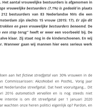
. Het aantal vrouwelijke bestuurders is afgenomen in
age vrouwelijke bestuurders (7,1%) is gedaald
in plaats
e 212 bestuurders van 83 Nederlandse NVs die een
sterdam zijn slechts 15 vrouw (2015: 17).
Er zijn dit
rtrokken en geen vrouwelijke bestuurders benoemd.
De
n een stap terug”
heeft er weer een voorbeeld bij. De
alve klaar. Zij staat nog in de kinderschoenen. En wij
ar. Wanneer gaan wij mannen hier eens serieus werk
ldoen aan
het fictieve streefgetal
van 30% vrouwen in de
n Commissarissen: AkzoNobel en PostNL. Vorig jaar
et Nederlandse streefgetal. Dat heet vooruitgang… Dit
uari 2016
automatisch vervallen
en is nog steeds niet
 intentie is om dit streefgetal per 1 januari 2020
ar wachten onze heren politici eigenlijk op? Pardon, en