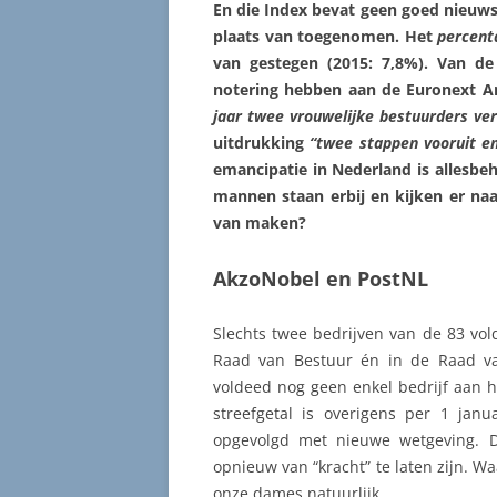
En die Index bevat geen goed nieuws
plaats van toegenomen. Het
percent
van gestegen (2015: 7,8%). Van d
notering hebben aan de Euronext Am
jaar twee vrouwelijke bestuurders ve
uitdrukking
“twee stappen vooruit e
emancipatie in Nederland is allesbeh
mannen staan erbij en kijken er na
van maken?
AkzoNobel en PostNL
Slechts twee bedrijven van de 83 vo
Raad van Bestuur én in de Raad va
voldeed nog geen enkel bedrijf aan h
streefgetal is overigens per 1 jan
opgevolgd met nieuwe wetgeving. De
opnieuw van “kracht” te laten zijn. Wa
onze dames natuurlijk…