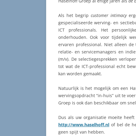
Haselhoff Groep al enige jaren als
de 
Als het begrip
customer intimacy
erge
gespecialiseerde werving- en sectieb
ICT professionals. Het persoonli
onderhouden. Ook voor tijdelijk we
ervaren professional. Niet alleen d
relatie- en servicemanagers en ind
(m/v). De selectiegesprekken verlope
tot wat de ICT-professional echt be
kan worden gemaakt.
Natuurlijk is het mogelijk om een Ha
wervingsopdracht “in-huis” uit te voer
Groep is ook dan beschikbaar om snel t
Dus als uw organisatie moeite heeft 
http://www.haselhoff.nl
of bel de h
geen spijt van hebben.