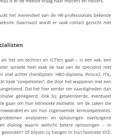
veau is er de meeste vraag naar mbo’ers en hbo’ers.
uikt het merendeel van de HR-professionals bekende
website. Daarnaast wordt er vaak contact gezocht met
cialisten
 als het om technici en ICT’ers gaat – is een vak, een
uiter spreekt heel vaak de taal van de specialist niet
dan snel achter checklijsten: HBO-diploma, Prince2, ITIL,
ck! Vaak
“competenties”
, die door het wapperen met een
 aangetoond. Dat het hier eerder om vaardigheden dan
halve genegeerd. Ook bij getalenteerde, eventueel
ok te gaan om hun
intrinsieke motivatie
, om de zaken die
ernwaarden
) en om hun zogenoemde
kerncompetenties
.
 problemen analyseren en oplossingen overtuigend
en dialoog waarin wellicht betere oplossingen – in
evonden? Of blijven zij hangen in hun favoriete XYZ-