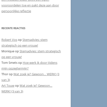
vooroordelen toe en pakt deze aan door
persoonlijke reflectie
RECENTE REACTIES
Robert Vos
op
Stemadvies: stem
strategisch op een vrouw!
Monique
op
Stemadvies: stem strategisch
op een vrouw!
Tom Smets
op
Hoe werk ik door tijdens
mijn opzegtermijn?
Thor
op
Wat zoek je? Gewoon… WERK! (3
van 3)
Art Touw
op
Wat zoek je? Gewoon…
WERK! (3 van 3)