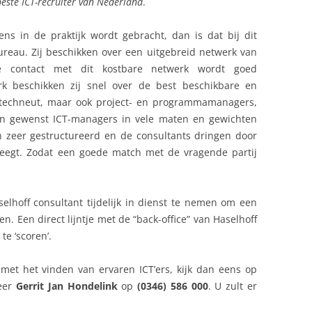
beste ICT-recruiter van Nederland
.
ns in de praktijk wordt gebracht, dan is dat bij dit
ureau. Zij beschikken over een uitgebreid netwerk van
jke contact met dit kostbare netwerk wordt goed
rk beschikken zij snel over de best beschikbare en
e techneut, maar ook project- en programmamanagers,
ien gewenst ICT-managers in vele maten en gewichten
n zeer gestructureerd en de consultants dringen door
weegt. Zodat een goede match met de vragende partij
selhoff consultant tijdelijk in dienst te nemen om een
en. Een direct lijntje met de “back-office” van Haselhoff
e ‘scoren’.
met het vinden van ervaren ICT’ers, kijk dan eens op
eer
Gerrit Jan Hondelink
op
(0346) 586 000
. U zult er