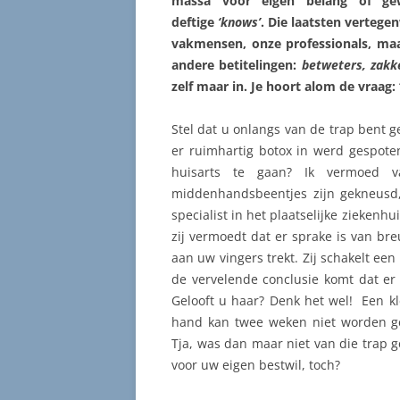
massa voor eigen belang of ge
deftige
‘knows’
. Die laatsten verteg
vakmensen, onze professionals, ma
andere betitelingen:
betweters, zakke
zelf maar in. Je hoort alom de vraag: “
Stel dat u onlangs van de trap bent ge
er ruimhartig botox in werd gespote
huisarts te gaan? Ik vermoed 
middenhandsbeentjes zijn gekneusd, 
specialist in het plaatselijke ziekenh
zij vermoedt dat er sprake is van bre
aan uw vingers trekt. Zij schakelt een
de vervelende conclusie komt dat e
Gelooft u haar? Denk het wel! Een kl
hand kan twee weken niet worden geb
Tja, was dan maar niet van die trap 
voor uw eigen bestwil, toch?