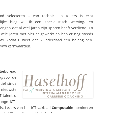
d selecteren – van technici en ICT’ers is echt
lijke blog wil ik een specialistisch werving- en
ngen dat al veel jaren zijn sporen heeft verdiend. En
lf vele jaren met plezier gewerkt en ben er nog steeds
ots. Zodat u weet dat ik inderdaad een belang heb.
mijn
kernwaarden.
ctiebureau
og voor de
tief sinds
e nieuwste
T-talent u
lange ICT-
ls. Lezers van het ICT-vakblad
Computable
nomineren