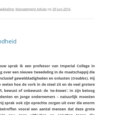
wikkeling
,
Management Advies
op
29 juni 2016
.
ndheid
euw sprak ik een professor van Imperial College in
og over een nieuwe tweedeling in de maatschappij die
inclusief gewelddadigheden en onlusten (
troubles
). Hij
 weten hoe de vork in de steel zit en de veel grotere
ft, bewust of onbewust: de
‘no-knows’
. In zijn betoog
studenten en jonge ondernemers – natuurlijk moesten
ij sprak ook zijn oprechte zorgen uit over die enorm
betroffen vooral een aantal mensen dat deze grote