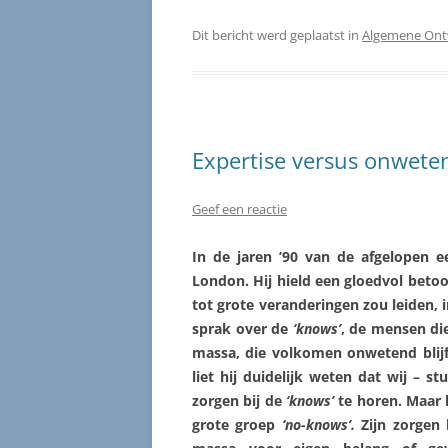
Dit bericht werd geplaatst in
Algemene Ont
Expertise versus onwete
Geef een reactie
In de jaren ’90 van de afgelopen e
London. Hij hield een gloedvol beto
tot grote veranderingen zou leiden, 
sprak over de
‘knows’
, de mensen die
massa, die volkomen onwetend blij
liet hij duidelijk weten dat wij – 
zorgen bij de
‘knows’
te horen. Maar h
grote groep
‘no-knows’.
Zijn zorgen 