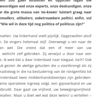
win zou gaan uitbuiten en opjutten tegen die
enwoordigen wel onze experts, onze deskundigen, onze
ar die grote massa van
‘no-knows’
luistert graag naar
nvullers, uitbuiters, onbetrouwbare politici
, enfin, vul
Wie wil in deze tijd nog politica of politicus zijn?”
vallen. Uw linkerhand voelt pijnlijk. Opgezwollen alsof
n. De vingers helemaal stijf. Overweegt u om naar de
van wel. Die vreest dat een of meer van uw
wellicht zelf gebroken. Zij verwijst u door naar een
uis. Ik wed dat u daar inderdaad naar toegaat, toch? Ook
uk gezien de akelige geluiden die u voortbrengt als zij
 radioloog in die na bestudering van de röntgenfoto tot
r inderdaad twee middenhandsbeentjes zijn gebroken.
eine operatieve ingreep volgt, een gipsverband en uw
ruikt. Daar gaat uw vrijheid, uw bewegingsvrijheid.
gevallen. Maar u doet wel wat deze
‘weters’
u vertellen –