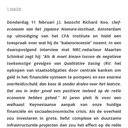
1 reactie
Donderdag 11 februari j.l. bezocht Richard Koo,
chef-
econoom van het Japanse Nomura-instituut
, Amsterdam
op uitnodiging van het CFA Institute en hield een
toespraak over wat hij de “balansrecessie” noemt. In een
daaropvolgend interview met NRC-redacteur Maarten
Schinkel zegt hij:
“Als ik moet kiezen tussen de negatieve
toekomstige gevolgen van Qualitative Easing
(RV: het
opkopen van staatsobligaties door centrale banken om
geld in het financiële systeem te pompen)
en een enorme
overheidsschuld, dan koos ik zonder dralen voor het laatste.
Dat zou in ieder geval een positieve invloed op de reële
economie hebben gehad.”
Al jaren pleit ik voor een
welhaast Keynesiaanse aanpak van onze huidige
financiële én sociaaleconomische crisis. Als de overheid
zou investeren in grote, liefst complexe en duurzame
infrastructurele projecten dan zou het effect op de reële