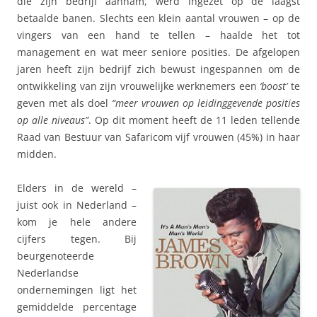
die zijn bedrijf aannam, werd ingezet op de laagst
betaalde banen. Slechts een klein aantal vrouwen – op de
vingers van een hand te tellen – haalde het tot
management en wat meer seniore posities. De afgelopen
jaren heeft zijn bedrijf zich bewust ingespannen om de
ontwikkeling van zijn vrouwelijke werknemers een
‘boost’
te
geven met als doel
“meer vrouwen op leidinggevende posities
op alle niveaus”
. Op dit moment heeft de 11 leden tellende
Raad van Bestuur van Safaricom vijf vrouwen (45%) in haar
midden.
Elders in de wereld –
juist ook in Nederland –
kom je hele andere
cijfers tegen. Bij
beurgenoteerde
Nederlandse
ondernemingen ligt het
gemiddelde percentage