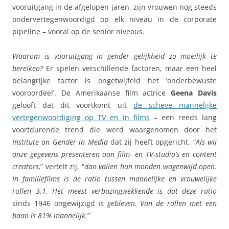
vooruitgang in de afgelopen jaren, zijn vrouwen nog steeds
ondervertegenwoordigd op elk niveau in de corporate
pipeline – vooral op de senior niveaus.
Waarom is vooruitgang in gender gelijkheid zo moeilijk te
bereiken?
Er spelen verschillende factoren, maar een heel
belangrijke factor is ongetwijfeld het ‘onderbewuste
vooroordeel’. De Amerikaanse film actrice
Geena Davis
gelooft dat dit voortkomt uit
de scheve mannelijke
vertegenwoordiging op TV en in films
– een reeds lang
voortdurende trend die werd waargenomen door het
Institute on Gender in Media
dat zij heeft opgericht. “
Als wij
onze gegevens presenteren aan film- en TV-studio’s en content
creators,
” vertelt zij, “
dan vallen hun monden wagenwijd open.
In familiefilms is de ratio tussen mannelijke en vrouwelijke
rollen 3:1. Het meest verbazingwekkende is dat deze ratio
sinds 1946 ongewijzigd
is gebleven. Van de rollen met een
baan is 81% mannelijk.
”