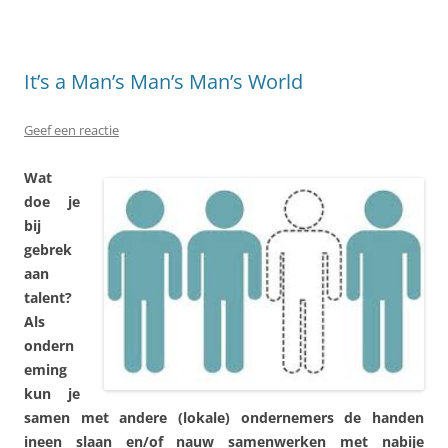
It’s a Man’s Man’s Man’s World
Geef een reactie
Wat
doe je
bij
gebrek
aan
talent?
Als
ondern
eming
kun je
samen met andere (lokale) ondernemers de handen
ineen slaan en/of nauw samenwerken met nabije