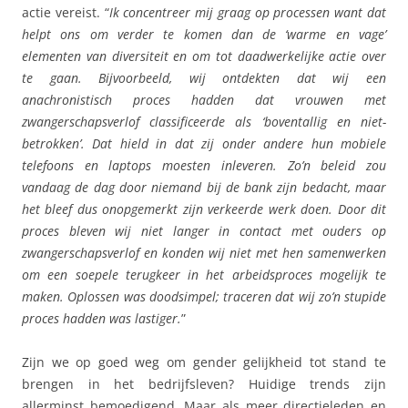
actie vereist. “
Ik concentreer mij graag op processen want dat
helpt ons om verder te komen dan de ‘warme en vage’
elementen van diversiteit en om tot daadwerkelijke actie over
te gaan. Bijvoorbeeld, wij ontdekten dat wij een
anachronistisch proces hadden dat vrouwen met
zwangerschapsverlof classificeerde als ‘boventallig en niet-
betrokken’. Dat hield in dat zij onder andere hun mobiele
telefoons en laptops moesten inleveren. Zo’n beleid zou
vandaag de dag door niemand bij de bank zijn bedacht, maar
het bleef dus onopgemerkt zijn verkeerde werk doen. Door dit
proces bleven wij niet langer in contact met ouders op
zwangerschapsverlof en konden wij niet met hen samenwerken
om een soepele terugkeer in het arbeidsproces mogelijk te
maken. Oplossen was doodsimpel; traceren dat wij zo’n stupide
proces hadden was lastiger.
”
Zijn we op goed weg om gender gelijkheid tot stand te
brengen in het bedrijfsleven? Huidige trends zijn
allerminst bemoedigend. Maar als meer directieleden en