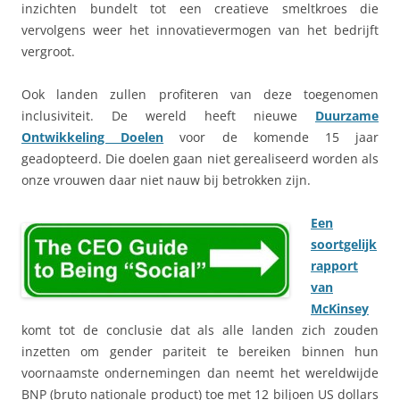
inzichten bundelt tot een creatieve smeltkroes die
vervolgens weer het innovatievermogen van het bedrijft
vergroot.
Ook landen zullen profiteren van deze toegenomen
inclusiviteit. De wereld heeft nieuwe
Duurzame
Ontwikkeling Doelen
voor de komende 15 jaar
geadopteerd. Die doelen gaan niet gerealiseerd worden als
onze vrouwen daar niet nauw bij betrokken zijn.
Een
soortgelijk
rapport
van
McKinsey
komt tot de conclusie dat als alle landen zich zouden
inzetten om gender pariteit te bereiken binnen hun
voornaamste ondernemingen dan neemt het wereldwijde
BNP (bruto nationale product) toe met 12 biljoen US dollars