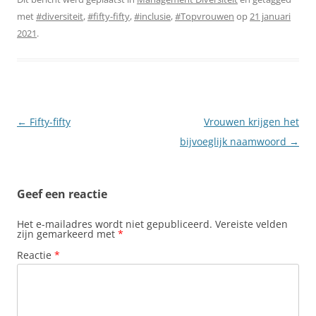
met
#diversiteit
,
#fifty-fifty
,
#inclusie
,
#Topvrouwen
op
21 januari
2021
.
Berichtnavigatie
←
Fifty-fifty
Vrouwen krijgen het
bijvoeglijk naamwoord
→
Geef een reactie
Het e-mailadres wordt niet gepubliceerd.
Vereiste velden
zijn gemarkeerd met
*
Reactie
*