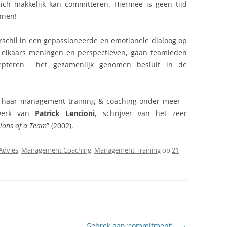
ich makkelijk kan committeren. Hiermee is geen tijd
nnen!
schil in een gepassioneerde en emotionele dialoog op
n elkaars meningen en perspectieven, gaan teamleden
epteren het gezamenlijk genomen besluit in de
n haar management training & coaching onder meer –
 werk van
Patrick Lencioni
, schrijver van het zeer
tions of a Team
” (2002).
Advies
,
Management Coaching
,
Management Training
op
21
Gebrek aan ‘commitment’…
→