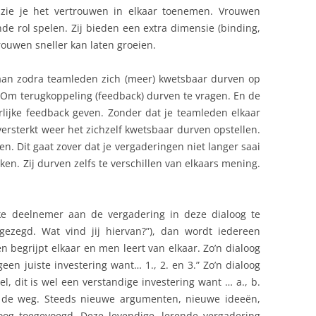
e zie je het vertrouwen in elkaar toenemen. Vrouwen
e rol spelen. Zij bieden een extra dimensie (binding,
rouwen sneller kan laten groeien.
taan zodra teamleden zich (meer) kwetsbaar durven op
. Om terugkoppeling (feedback) durven te vragen. En de
rlijke feedback geven. Zonder dat je teamleden elkaar
versterkt weer het zichzelf kwetsbaar durven opstellen.
en. Dit gaat zover dat je vergaderingen niet langer saai
jken. Zij durven zelfs te verschillen van elkaars mening.
lke deelnemer aan de vergadering in deze dialoog te
 gezegd. Wat vind jij hiervan?”), dan wordt iedereen
n begrijpt elkaar en men leert van elkaar. Zo’n dialoog
een juiste investering want… 1., 2. en 3.” Zo’n dialoog
l, dit is wel een verstandige investering want … a., b.
it de weg. Steeds nieuwe argumenten, nieuwe ideeën,
oog toegevoegd. Deze levendige, lerende vergadering