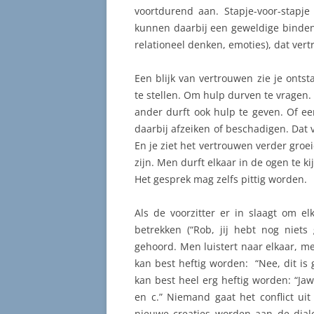
voortdurend aan. Stapje-voor-stapj
kunnen daarbij een geweldige bindend
relationeel denken, emoties), dat vert
Een blijk van vertrouwen zie je onts
te stellen. Om hulp durven te vragen
ander durft ook hulp te geven. Of ee
daarbij afzeiken of beschadigen. Dat 
En je ziet het vertrouwen verder groei
zijn. Men durft elkaar in de ogen te ki
Het gesprek mag zelfs pittig worden.
Als de voorzitter er in slaagt om e
betrekken (“Rob, jij hebt nog niets
gehoord. Men luistert naar elkaar, me
kan best heftig worden: “Nee, dit is g
kan best heel erg heftig worden: “Jawe
en c.” Niemand gaat het conflict u
nieuwe creaties worden aan de dial