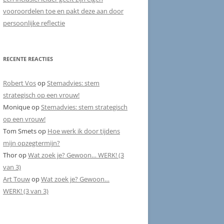
vooroordelen toe en pakt deze aan door
persoonlijke reflectie
RECENTE REACTIES
Robert Vos
op
Stemadvies: stem
strategisch op een vrouw!
Monique
op
Stemadvies: stem strategisch
op een vrouw!
Tom Smets
op
Hoe werk ik door tijdens
mijn opzegtermijn?
Thor
op
Wat zoek je? Gewoon… WERK! (3
van 3)
Art Touw
op
Wat zoek je? Gewoon…
WERK! (3 van 3)