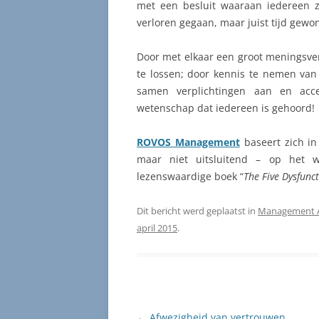
met een besluit waaraan iedereen z
verloren gegaan, maar juist tijd gewo
Door met elkaar een groot meningsver
te lossen; door kennis te nemen va
samen verplichtingen aan en acc
wetenschap dat iedereen is gehoord!
ROVOS Management
baseert zich i
maar niet uitsluitend – op het
lezenswaardige boek “
The Five Dysfunc
Dit bericht werd geplaatst in
Management 
april 2015
.
Berichtnavigatie
←
Afwezigheid van vertrouwen…